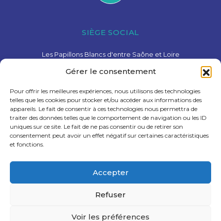
SIÈGE SOCIAL
Les Papillons Blancs d'entre Saône et Loire
15 Avenue de Charolles – 71600 Paray-Le-Monial
Gérer le consentement
03 85 81 28 78
contact@pbesl.fr
Pour offrir les meilleures expériences, nous utilisons des technologies
telles que les cookies pour stocker et/ou accéder aux informations des
appareils. Le fait de consentir à ces technologies nous permettra de
traiter des données telles que le comportement de navigation ou les ID
uniques sur ce site. Le fait de ne pas consentir ou de retirer son
consentement peut avoir un effet négatif sur certaines caractéristiques
et fonctions.
Liens utiles
Accepter
Recrutement
Mentions légales
Refuser
Politique de confidentialité
Voir les préférences
Création : Agence Tyméo