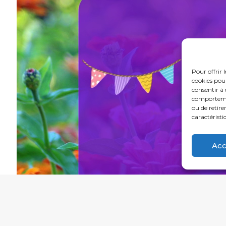
Pour offrir 
cookies pour
consentir à 
comportement
ou de retire
caractéristi
Acc