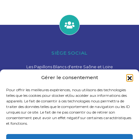
SIÈGE SOCIAL
Les Papillons Blancs d'entre Saône et Loire
15 Avenue de Charolles – 71600 Paray-Le-Monial
Gérer le consentement
03 85 81 28 78
contact@pbesl.fr
Pour offrir les meilleures expériences, nous utilisons des technologies
telles que les cookies pour stocker et/ou accéder aux informations des
appareils. Le fait de consentir à ces technologies nous permettra de
traiter des données telles que le comportement de navigation ou les ID
uniques sur ce site. Le fait de ne pas consentir ou de retirer son
consentement peut avoir un effet négatif sur certaines caractéristiques
et fonctions.
Liens utiles