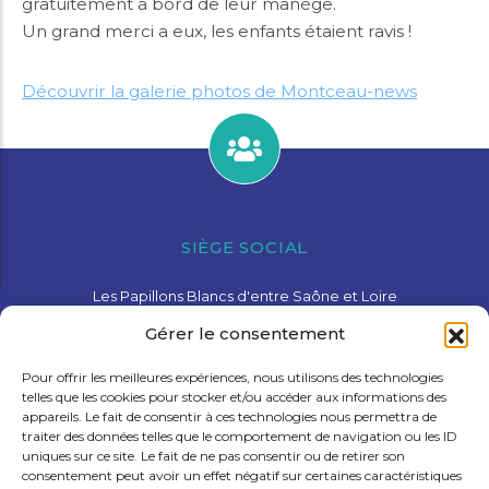
gratuitement à bord de leur manège.
Un grand merci a eux, les enfants étaient ravis !
Découvrir la galerie photos de Montceau-news
SIÈGE SOCIAL
Les Papillons Blancs d'entre Saône et Loire
15 Avenue de Charolles – 71600 Paray-Le-Monial
Gérer le consentement
03 85 81 28 78
contact@pbesl.fr
Pour offrir les meilleures expériences, nous utilisons des technologies
telles que les cookies pour stocker et/ou accéder aux informations des
appareils. Le fait de consentir à ces technologies nous permettra de
traiter des données telles que le comportement de navigation ou les ID
uniques sur ce site. Le fait de ne pas consentir ou de retirer son
consentement peut avoir un effet négatif sur certaines caractéristiques