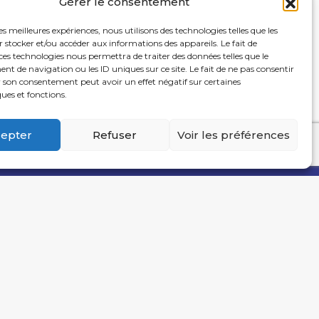
Gérer le consentement
eloppe permettra de financer une
les meilleures expériences, nous utilisons des technologies telles que les
e Jump’In (…)
 stocker et/ou accéder aux informations des appareils. Le fait de
ces technologies nous permettra de traiter des données telles que le
 de navigation ou les ID uniques sur ce site. Le fait de ne pas consentir
r son consentement peut avoir un effet négatif sur certaines
ques et fonctions.
epter
Refuser
Voir les préférences
ne et Loire
aray-Le-Monial
@pbesl.fr