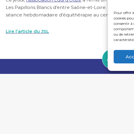
Les Papillons Blancs d’entre Saône-et-Loire. Cette env
Pour offrir 
séance hebdomadaire d’équithérapie au centre équestr
cookies pour
consentir à 
comportement
Lire l’article du JSL
ou de retire
caractéristi
Acc
SIÈGE SOCIAL
Les Papillons Blancs d'entre Saô
15 Avenue de Charolles – 71600 P
03 85 81 28 78
contact