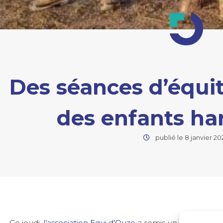
Des séances d’équi
des enfants ha
publié le 8 janvier 20
Ce jeudi,
l’association Equi d’Ouze
a remis un chèque de 8