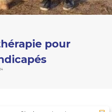
thérapie pour
ndicapés
24
00 € à la présidente de l’association