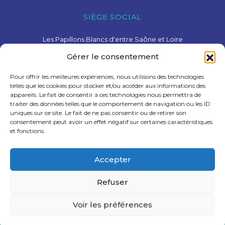
SIÈGE SOCIAL
Les Papillons Blancs d'entre Saône et Loire
15 Avenue de Charolles – 71600 Paray-Le-Monial
Gérer le consentement
03 85 81 28 78
contact@pbesl.fr
Pour offrir les meilleures expériences, nous utilisons des technologies
telles que les cookies pour stocker et/ou accéder aux informations des
appareils. Le fait de consentir à ces technologies nous permettra de
traiter des données telles que le comportement de navigation ou les ID
uniques sur ce site. Le fait de ne pas consentir ou de retirer son
consentement peut avoir un effet négatif sur certaines caractéristiques
et fonctions.
Liens utiles
Accepter
Recrutement
Mentions légales
Refuser
Politique de confidentialité
Voir les préférences
Création : Agence Tyméo